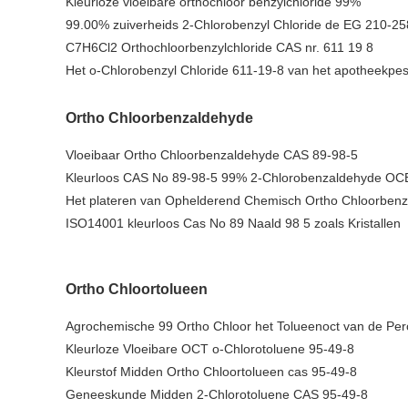
Kleurloze vloeibare orthochloor benzylchloride 99%
99.00% zuiverheids 2-Chlorobenzyl Chloride de EG 210-25
C7H6Cl2 Orthochloorbenzylchloride CAS nr. 611 19 8
Het o-Chlorobenzyl Chloride 611-19-8 van het apotheekpes
Ortho Chloorbenzaldehyde
Vloeibaar Ortho Chloorbenzaldehyde CAS 89-98-5
Kleurloos CAS No 89-98-5 99% 2-Chlorobenzaldehyde OC
Het plateren van Ophelderend Chemisch Ortho Chloorben
ISO14001 kleurloos Cas No 89 Naald 98 5 zoals Kristallen
Ortho Chloortolueen
Agrochemische 99 Ortho Chloor het Tolueenoct van de Per
Kleurloze Vloeibare OCT o-Chlorotoluene 95-49-8
Kleurstof Midden Ortho Chloortolueen cas 95-49-8
Geneeskunde Midden 2-Chlorotoluene CAS 95-49-8