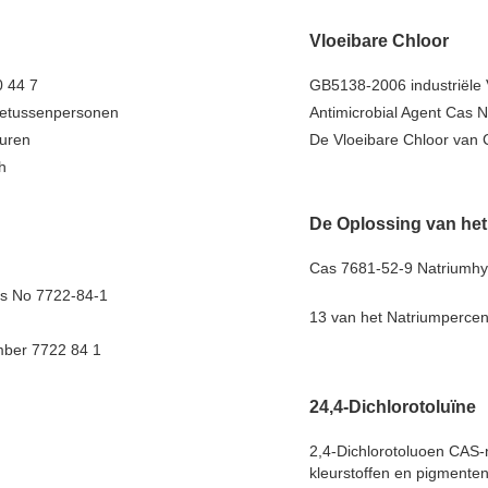
Vloeibare Chloor
0 44 7
GB5138-2006 industriële 
setussenpersonen
Antimicrobial Agent Cas 
euren
De Vloeibare Chloor van 
h
De Oplossing van het
Cas 7681-52-9 Natriumhyp
s No 7722-84-1
13 van het Natriumpercen
mber 7722 84 1
24,4-Dichlorotoluïne
2,4-Dichlorotoluoen CAS-
kleurstoffen en pigmente