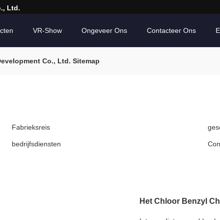
, Ltd.
cten
VR-Show
Ongeveer Ons
Contacteer Ons
E
evelopment Co., Ltd. Sitemap
Fabrieksreis
ges
bedrijfsdiensten
Con
Het Chloor Benzyl Ch