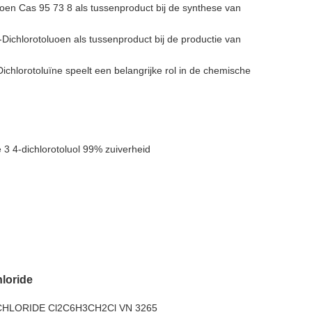
uoen Cas 95 73 8 als tussenproduct bij de synthese van
ichlorotoluoen als tussenproduct bij de productie van
hlorotoluïne speelt een belangrijke rol in de chemische
3 4-dichlorotoluol 99% zuiverheid
hloride
HLORIDE Cl2C6H3CH2Cl VN 3265