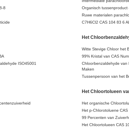
Intermediate parachloorb
8-8
Organisch tussenproduct 
Ruwe materialen parachl
ticide
C7H6Cl2 CAS 104 83 6 Al
Het Chloorbenzaldeh
Witte Stevige Chloor het
BA
99% Kristal van CAS Num
zaldehyde ISO45001
Chloorbenzaldehyde van 
Maken
Tussenpersoon van het B
Het Chloortolueen va
centenzuiverheid
Het organische Chloorto
Het p-Chlorotoluene CAS 
99 Percenten van Zuiverh
Het Chloortolueen CAS 10