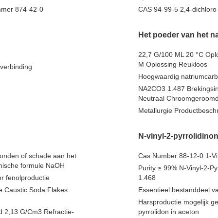
mmer 874-42-0
CAS 94-99-5 2,4-dichlor
Het poeder van het n
22,7 G/100 ML 20 °C Oplo
M Oplossing Reukloos
verbinding
Hoogwaardig natriumcarbo
NA2CO3 1.487 Brekingsind
Neutraal Chroomgeroomd
Metallurgie Productbesc
N-vinyl-2-pyrrolidino
onden of schade aan het
Cas Number 88-12-0 1-Vi
emische formule NaOH
Purity ≥ 99% N-Vinyl-2-P
or fenolproductie
1.468
e Caustic Soda Flakes
Essentieel bestanddeel va
Harsproductie mogelijk ge
id 2,13 G/Cm3 Refractie-
pyrrolidon in aceton