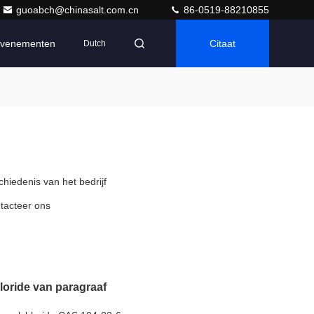
guoabch@chinasalt.com.cn
86-0519-88210855
venementen
Citaat
Dutch
chiedenis van het bedrijf
tacteer ons
loride van paragraaf