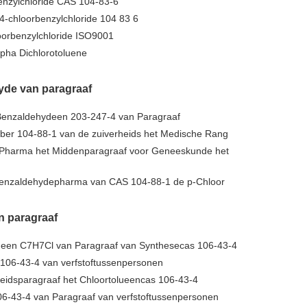
enzylchloride CAS 104-83-6
4-chloorbenzylchloride 104 83 6
oorbenzylchloride ISO9001
pha Dichlorotoluene
yde van paragraaf
 Benzaldehydeen 203-247-4 van Paragraaf
ber 104-88-1 van de zuiverheids het Medische Rang
Pharma het Middenparagraaf voor Geneeskunde het
enzaldehydepharma van CAS 104-88-1 de p-Chloor
n paragraaf
lueen C7H7Cl van Paragraaf van Synthesecas 106-43-4
106-43-4 van verfstoftussenpersonen
eidsparagraaf het Chloortolueencas 106-43-4
6-43-4 van Paragraaf van verfstoftussenpersonen