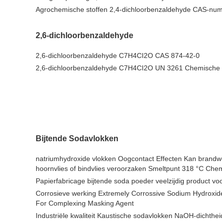
Agrochemische stoffen 2,4-dichloorbenzaldehyde CAS-nu
2,6-dichloorbenzaldehyde
2,6-dichloorbenzaldehyde C7H4CI2O CAS 874-42-0
2,6-dichloorbenzaldehyde C7H4CI2O UN 3261 Chemische 
Bijtende Sodavlokken
natriumhydroxide vlokken Oogcontact Effecten Kan brandw
hoornvlies of bindvlies veroorzaken Smeltpunt 318 °C Ch
Papierfabricage bijtende soda poeder veelzijdig product vo
Corrosieve werking Extremely Corrossive Sodium Hydroxid
For Complexing Masking Agent
Industriële kwaliteit Kaustische sodavlokken NaOH-dichthe