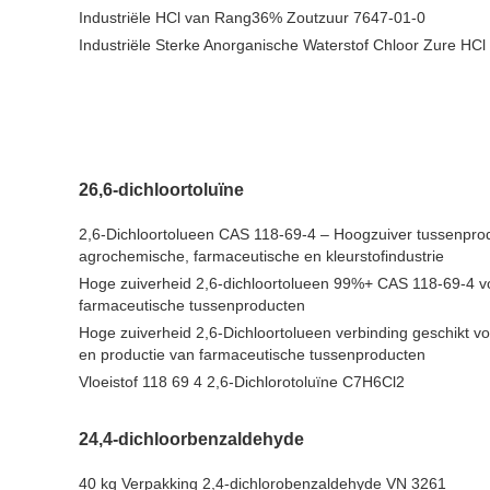
Industriële HCl van Rang36% Zoutzuur 7647-01-0
Industriële Sterke Anorganische Waterstof Chloor Zure HCl
26,6-dichloortoluïne
2,6-Dichloortolueen CAS 118-69-4 – Hoogzuiver tussenpro
agrochemische, farmaceutische en kleurstofindustrie
Hoge zuiverheid 2,6-dichloortolueen 99%+ CAS 118-69-4 
farmaceutische tussenproducten
Hoge zuiverheid 2,6-Dichloortolueen verbinding geschikt 
en productie van farmaceutische tussenproducten
Vloeistof 118 69 4 2,6-Dichlorotoluïne C7H6Cl2
24,4-dichloorbenzaldehyde
40 kg Verpakking 2,4-dichlorobenzaldehyde VN 3261