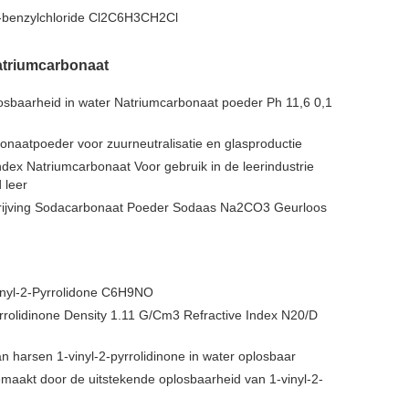
o-benzylchloride Cl2C6H3CH2Cl
atriumcarbonaat
sbaarheid in water Natriumcarbonaat poeder Ph 11,6 0,1
naatpoeder voor zuurneutralisatie en glasproductie
ex Natriumcarbonaat Voor gebruik in de leerindustrie
 leer
hrijving Sodacarbonaat Poeder Sodaas Na2CO3 Geurloos
n
nyl-2-Pyrrolidone C6H9NO
yrrolidinone Density 1.11 G/Cm3 Refractive Index N20/D
n harsen 1-vinyl-2-pyrrolidinone in water oplosbaar
maakt door de uitstekende oplosbaarheid van 1-vinyl-2-