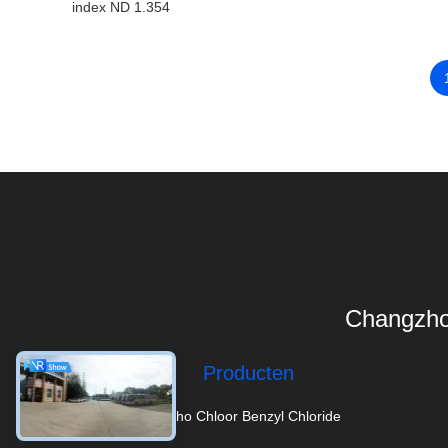
index ND 1.354
Changzho
Producten
Ortho Chloor Benzyl Chloride