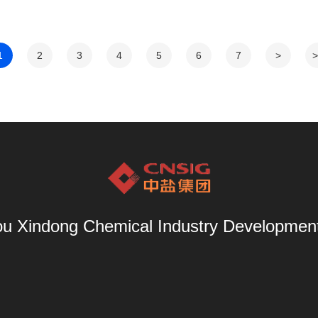
1
2
3
4
5
6
7
>
>
u Xindong Chemical Industry Development 