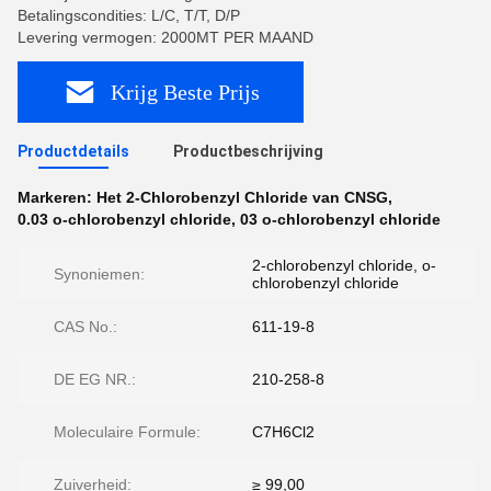
Betalingscondities: L/C, T/T, D/P
Levering vermogen: 2000MT PER MAAND
Krijg Beste Prijs
Productdetails
Productbeschrijving
Markeren:
Het 2-Chlorobenzyl Chloride van CNSG
,
0.03 o-chlorobenzyl chloride
,
03 o-chlorobenzyl chloride
2-chlorobenzyl chloride, o-
Synoniemen:
chlorobenzyl chloride
CAS No.:
611-19-8
DE EG NR.:
210-258-8
Moleculaire Formule:
C7H6Cl2
Zuiverheid:
≥ 99,00