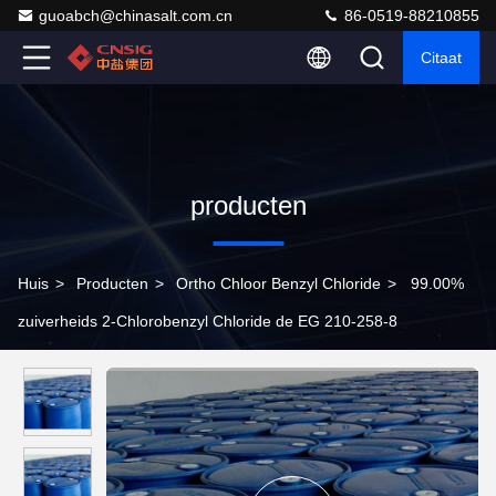
guoabch@chinasalt.com.cn
86-0519-88210855
Citaat
producten
Huis
>
Producten
>
Ortho Chloor Benzyl Chloride
>
99.00%
zuiverheids 2-Chlorobenzyl Chloride de EG 210-258-8