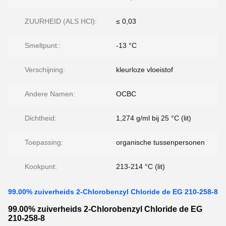
ZUURHEID (ALS HCl):
≤ 0,03
Smeltpunt::
-13 °C
Verschijning:
kleurloze vloeistof
Andere Namen:
OCBC
Dichtheid:
1,274 g/ml bij 25 °C (lit)
Toepassing:
organische tussenpersonen
Kookpunt:
213-214 °C (lit)
99.00% zuiverheids 2-Chlorobenzyl Chloride de EG 210-258-8
99.00% zuiverheids 2-Chlorobenzyl Chloride de EG
210-258-8