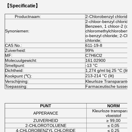
【Specificatie】
Productnaam:
2-Chlorobenzyl chloride
2-chloor-benzyl chloride;
Benzeen, 1 chloor-2 (chlo
Synoniemen:
chloromethylchlorobenz
o-benzyl chloride; 2-Chl
chloride;
CAS No.:
611-19-8
Zuiverheid:
99%
MF:
C7H6Cl2
Molecuulgewicht:
161.02900
Smeltpunt:
-13 °C
Dichtheid:
1,274 g/ml bij 25 °C (lit)
213-214 °C (lit)
Kookpunt (℃):
Verschijning:
Kleurloze Transparante V
Toepassing:
Farmaceutische tussenp
PUNT
NORM
Kleurloze transparan
APPERANCE
vloeistof
ZUIVERHEID
≥ 99,00
2-CHLOROTOLUENE
≤ 0,05
4-CHLOROBENZYL CHLORIDE
≤ 0,25