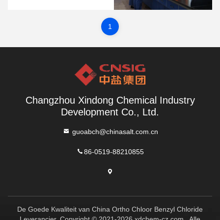
Technologische Arbeiders Bij
Xindong-Bedrijf. Woonden De
Zoute Changzhou De
Partijsecretaresse Van China En
1
De Algemene Manager Dong
Liang, De Afgevaardigde Party
Secretary En De Secretaresse Van
...
Changzhou Xindong Chemical Industry
Development Co., Ltd.
guoabch@chinasalt.com.cn
86-0519-88210855
De Goede Kwaliteit van China Ortho Chloor Benzyl Chloride
Leverancier. Copyright © 2021-2026 xdchem-cz.com . Alle