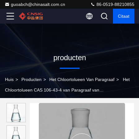
guoabch@chinasalt.com.cn
86-0519-88210855
Citaat
producten
Huis
>
Producten
>
Het Chloortolueen Van Paragraaf
>
Het
Chloortolueen CAS 106-43-4 van Paragraaf van
verfstoftussenpersonen