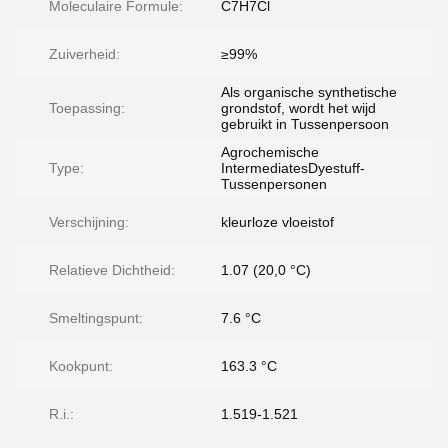
Moleculaire Formule:
C7H7Cl
Zuiverheid:
≥99%
Als organische synthetische
Toepassing:
grondstof, wordt het wijd
gebruikt in Tussenpersoon
Agrochemische
Type:
IntermediatesDyestuff-
Tussenpersonen
Verschijning:
kleurloze vloeistof
Relatieve Dichtheid:
1.07 (20,0 °C)
Smeltingspunt:
7.6 °C
Kookpunt:
163.3 °C
R.i.:
1.519-1.521