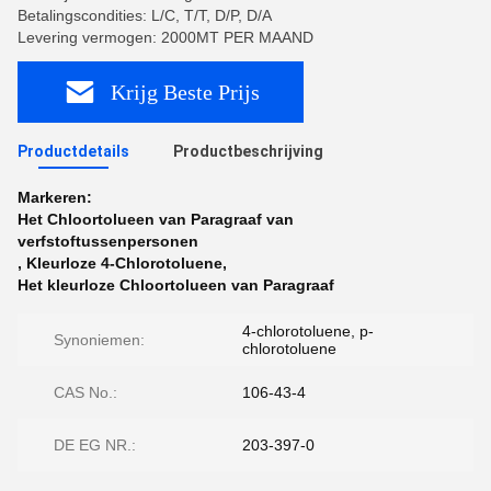
Betalingscondities: L/C, T/T, D/P, D/A
Levering vermogen: 2000MT PER MAAND
Krijg Beste Prijs
Productdetails
Productbeschrijving
Markeren:
Het Chloortolueen van Paragraaf van
verfstoftussenpersonen
,
Kleurloze 4-Chlorotoluene
,
Het kleurloze Chloortolueen van Paragraaf
4-chlorotoluene, p-
Synoniemen:
chlorotoluene
CAS No.:
106-43-4
DE EG NR.:
203-397-0