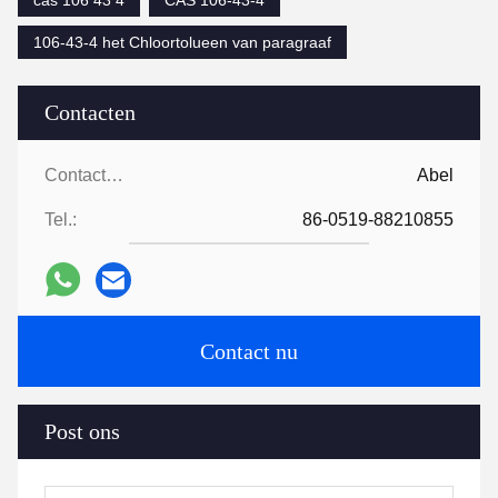
106-43-4 het Chloortolueen van paragraaf
Contacten
Contacten:
Abel
Tel.:
86-0519-88210855
Contact nu
Post ons