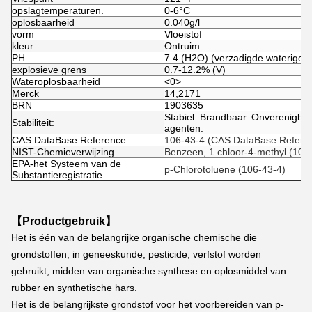
opslagtemperaturen.
0-6°C
oplosbaarheid
0.040g/l
vorm
Vloeistof
kleur
Ontruim
PH
7.4 (H2O) (verzadigde waterige o
explosieve grens
0.7-12.2% (V)
Wateroplosbaarheid
<0>
Merck
14,2171
BRN
1903635
Stabiel. Brandbaar. Onverenigba
Stabiliteit:
agenten.
CAS DataBase Reference
106-43-4 (CAS DataBase Refere
NIST-Chemieverwijzing
Benzeen, 1 chloor-4-methyl (106
EPA-het Systeem van de
p-Chlorotoluene (106-43-4)
Substantieregistratie
【Productgebruik】
Het is één van de belangrijke organische chemische die 
grondstoffen, in geneeskunde, pesticide, verfstof worden 
gebruikt, midden van organische synthese en oplosmiddel van 
rubber en synthetische hars.
Het is de belangrijkste grondstof voor het voorbereiden van p-