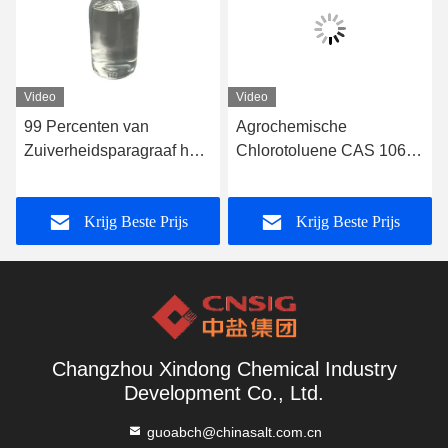
Video
Video
99 Percenten van
Agrochemische
Zuiverheidsparagraaf het
Chlorotoluene CAS 106-
Chloortolueencas 106-43-
43-4 van
4
Tussenpersonenparagraaf
Krijg Beste Prijs
Krijg Beste Prijs
Changzhou Xindong Chemical Industry
Development Co., Ltd.
guoabch@chinasalt.com.cn