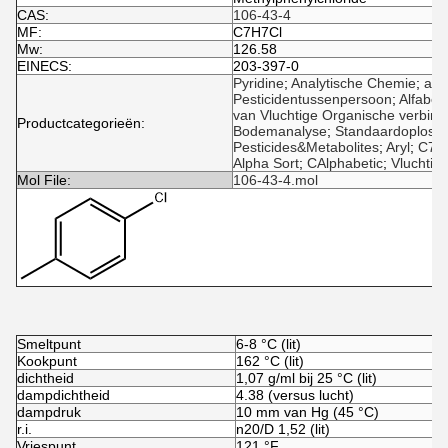
CAS:
106-43-4
MF:
C7H7Cl
Mw:
126.58
EINECS:
203-397-0
Pyridine
;
Analytische Chemie
;
alky
Pesticidentussenpersoon
;
Alfabet
van Vluchtige Organische verbind
Productcategorieën:
Bodemanalyse
;
Standaardoploss
Pesticides&Metabolites
;
Aryl
;
C7
;
Alpha Sort
;
CAlphabetic
;
Vluchtige
Mol File:
106-43-4.mol
Smeltpunt
6-8 °C (lit)
Kookpunt
162 °C (lit)
dichtheid
1,07 g/ml bij 25 °C (lit)
dampdichtheid
4.38 (versus lucht)
dampdruk
10 mm van Hg (45 °C)
r.i.
n
20/D
1,52 (lit)
Vriespunt
121 °F