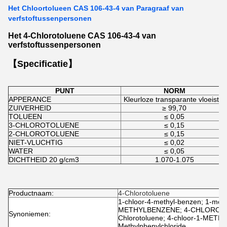
Het Chloortolueen CAS 106-43-4 van Paragraaf van
verfstoftussenpersonen
Het 4-Chlorotoluene CAS 106-43-4 van
verfstoftussenpersonen
【Specificatie】
PUNT
NORM
APPERANCE
Kleurloze transparante vloeistof
ZUIVERHEID
≥ 99,70
TOLUEEN
≤ 0,05
3-CHLOROTOLUENE
≤ 0,15
2-CHLOROTOLUENE
≤ 0,15
NIET-VLUCHTIG
≤ 0,02
WATER
≤ 0,05
DICHTHEID 20 g/cm3
1.070-1.075
Productnaam:
4-Chlorotoluene
1-chloor-4-methyl-benzen; 1-meth
METHYLBENZENE; 4-CHLOROTOLU
Synoniemen:
Chlorotoluene; 4-chloor-1-METHY
Methylphenylchloride