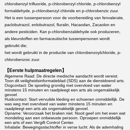
chlorobenzyl trifluoride, p-chlorobenzyl chloride, p-chlorobenzyl 
formaldehyde, p-chlorobenzyl chloride en p-chlorobenzic zuur.
Het is een tussenpersoon voor de voorbereiding van fenvalerate, 
paclobutrazol, enlobutrazol, fluralin, Hacaodan, Zacaolon en 
andere pesticiden. Kan p-chlorobenzaldehyde ook produceren, 
als kleurstoffen en farmaceutische tussenpersonen wordt 
gebruikt die;
het wordt gebruikt in de productie van chlorobenzoylchloride, p-
chlorobenzoic zuur.
【Eerste hulpmaatregelen】
Algemene Raad: De directe medische aandacht wordt vereist.
Toon dit veiligheidsinformatieblad (SDS) aan de dienstdoend arts.
Oogcontact: De spoeling grondig met overvloed van water
minstens 15 minuten en raadpleegt een arts als ongemakkelijk
gevoel.
Huidcontact: Start vervuilde kleding en schoenen onmiddellijk. De
was weg met overvloed van water minstens 15 minuten en
raadpleegt een arts als ongemakkelijk gevoel.
Opname: Veroorzaak het braken niet. Nooit geef om het even wat
mondeling aan een onbewuste persoon. Oproepen onmiddellijk
een arts of een Vergift Control Center.
Inhalatie: Bewegingsslachtoffer in verse lucht. Als de ademhaling