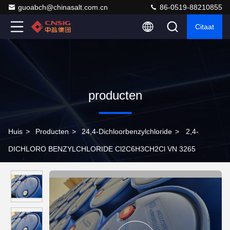
guoabch@chinasalt.com.cn
86-0519-88210855
Citaat
producten
Huis
>
Producten
>
24,4-Dichloorbenzylchloride
>
2,4-
DICHLORO BENZYLCHLORIDE Cl2C6H3CH2Cl VN 3265