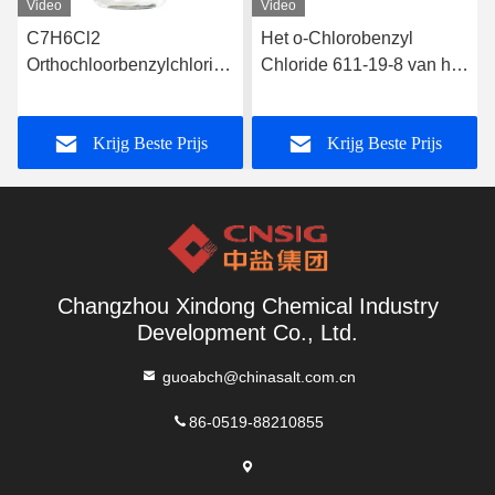
Video
Video
C7H6Cl2
Het o-Chlorobenzyl
Orthochloorbenzylchloride
Chloride 611-19-8 van het
CAS nr. 611 19 8
apotheekpesticide
Krijg Beste Prijs
Krijg Beste Prijs
Changzhou Xindong Chemical Industry
Development Co., Ltd.
guoabch@chinasalt.com.cn
86-0519-88210855