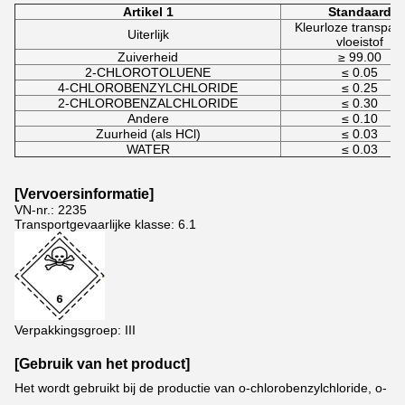
Artikel 1
Standaard
Kleurloze transpar
Uiterlijk
vloeistof
Zuiverheid
≥ 99.00
2-CHLOROTOLUENE
≤ 0.05
4-CHLOROBENZYLCHLORIDE
≤ 0.25
2-CHLOROBENZALCHLORIDE
≤ 0.30
Andere
≤ 0.10
Zuurheid (als HCl)
≤ 0.03
WATER
≤ 0.03
[
Vervoersinformatie
]
VN-nr.: 2235
Transportgevaarlijke klasse: 6.1
Verpakkingsgroep: III
[Gebruik van het product]
Het wordt gebruikt bij de productie van o-chlorobenzylchloride, o-