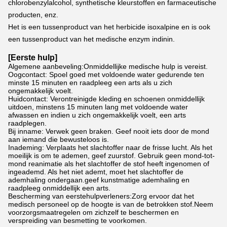
chlorobenzylalcohol, synthetische kleurstoffen en farmaceutische 
producten, enz.
Het is een tussenproduct van het herbicide isoxalpine en is ook 
een tussenproduct van het medische enzym indinin.
[
Eerste hulp
]
Algemene aanbeveling:Onmiddellijke medische hulp is vereist.
Oogcontact: Spoel goed met voldoende water gedurende ten
minste 15 minuten en raadpleeg een arts als u zich
ongemakkelijk voelt.
Huidcontact: Verontreinigde kleding en schoenen onmiddellijk
uitdoen, minstens 15 minuten lang met voldoende water
afwassen en indien u zich ongemakkelijk voelt, een arts
raadplegen.
Bij inname: Verwek geen braken. Geef nooit iets door de mond
aan iemand die bewusteloos is.
Inademing: Verplaats het slachtoffer naar de frisse lucht. Als het
moeilijk is om te ademen, geef zuurstof. Gebruik geen mond-tot-
mond reanimatie als het slachtoffer de stof heeft ingenomen of
ingeademd. Als het niet ademt, moet het slachtoffer de
ademhaling ondergaan.geef kunstmatige ademhaling en
raadpleeg onmiddellijk een arts.
Bescherming van eerstehulpverleners:Zorg ervoor dat het
medisch personeel op de hoogte is van de betrokken stof.Neem
voorzorgsmaatregelen om zichzelf te beschermen en
verspreiding van besmetting te voorkomen.