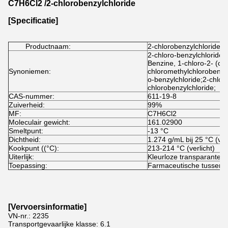
C7H6Cl2 /2-chlorobenzylchloride
[Specificatie]
Productnaam:
2-chlorobenzylchloride
2-chloro-benzylchloride;
Benzine, 1-chloro-2- (chl
Synoniemen:
chloromethylchlorobenzi
o-benzylchloride;2-chlor
chlorobenzylchloride;
CAS-nummer:
611-19-8
Zuiverheid:
99%
MF:
C7H6Cl2
Moleculair gewicht:
161.02900
Smeltpunt:
-13 °C
Dichtheid:
1.274 g/mL bij 25 °C (verl
Kookpunt ((°C):
213-214 °C (verlicht)
Uiterlijk:
Kleurloze transparante vl
Toepassing:
Farmaceutische tussenp
[
Vervoersinformatie
]
VN-nr.: 2235
Transportgevaarlijke klasse: 6.1