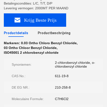
Betalingscondities: L/C, T/T, D/P
Levering vermogen: 2000MT PER MAAND
Krijg Beste Prijs
Productdetails
Productbeschrijving
Markeren:
0.03 Ortho Chloro Benzyl Chloride
,
03 Ortho Chloor Benzyl Chloride
,
ISO45001 2 chlorobenzyl chloride
2-chlorobenzyl chloride, o-
Synoniemen:
chlorobenzyl chloride
CAS No.:
611-19-8
DE EG NR.:
210-258-8
Moleculaire Formule:
C7H6Cl2