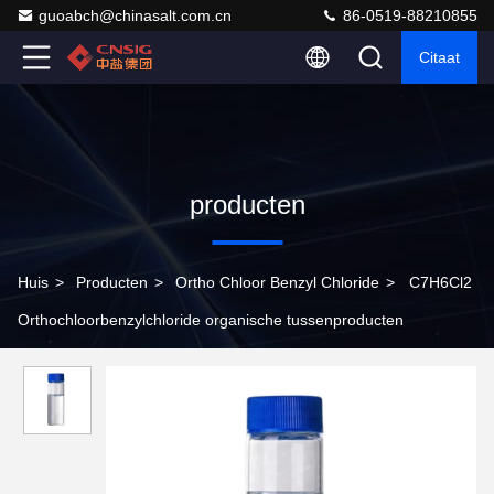
guoabch@chinasalt.com.cn
86-0519-88210855
Citaat
producten
Huis
>
Producten
>
Ortho Chloor Benzyl Chloride
>
C7H6Cl2
Orthochloorbenzylchloride organische tussenproducten