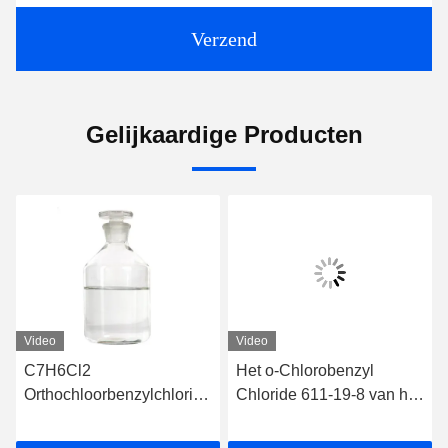
Verzend
Gelijkaardige Producten
Video
Video
C7H6Cl2
Het o-Chlorobenzyl
Orthochloorbenzylchloride
Chloride 611-19-8 van het
CAS nr. 611 19 8
apotheekpesticide