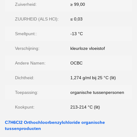
Zuiverheid:
≥ 99,00
ZUURHEID (ALS HCl):
≤ 0,03
Smeltpunt::
-13 °C
Verschijning:
kleurloze vloeistof
Andere Namen:
OCBC
Dichtheid:
1,274 g/ml bij 25 °C (lit)
Toepassing:
organische tussenpersonen
Kookpunt:
213-214 °C (lit)
C7H6Cl2 Orthochloorbenzylchloride organische
tussenproducten