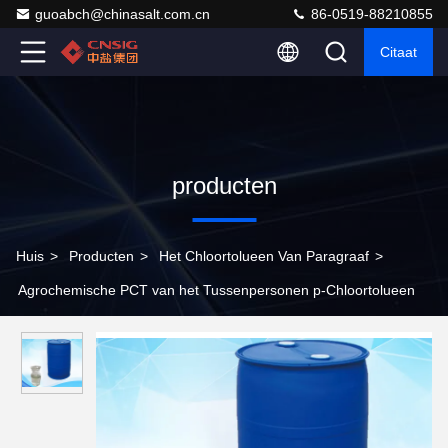
guoabch@chinasalt.com.cn
86-0519-88210855
Citaat
producten
Huis
>
Producten
>
Het Chloortolueen Van Paragraaf
>
Agrochemische PCT van het Tussenpersonen p-Chloortolueen