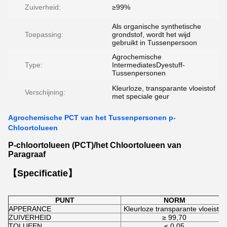
Zuiverheid:
≥99%
Als organische synthetische
Toepassing:
grondstof, wordt het wijd
gebruikt in Tussenpersoon
Agrochemische
Type:
IntermediatesDyestuff-
Tussenpersonen
Kleurloze, transparante vloeistof
Verschijning:
met speciale geur
Agrochemische PCT van het Tussenpersonen p-
Chloortolueen
P-chloortolueen (PCT)/het Chloortolueen van
Paragraaf
【Specificatie】
PUNT
NORM
APPERANCE
Kleurloze transparante vloeistof
ZUIVERHEID
≥ 99,70
TOLUEEN
≤ 0,05