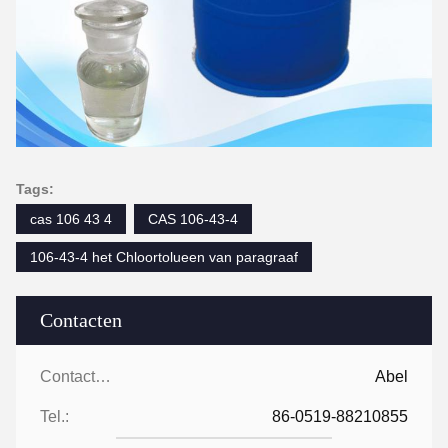
Tags:
cas 106 43 4
CAS 106-43-4
106-43-4 het Chloortolueen van paragraaf
Contacten
Contacten:
Abel
Tel.:
86-0519-88210855