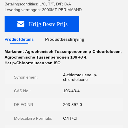
Betalingscondities: L/C, T/T, D/P, D/A
Levering vermogen: 2000MT PER MAAND
Krijg Beste Prijs
Productdetails
Productbeschrijving
Markeren:
Agrochemisch Tussenpersonen p-Chloortolueen
,
Agrochemische Tussenpersonen 106 43 4
,
Het p-Chloortolueen van ISO
4-chlorotoluene, p-
Synoniemen:
chlorotoluene
CAS No.:
106-43-4
DE EG NR.:
203-397-0
Moleculaire Formule:
C7H7Cl