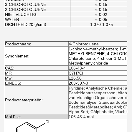
3-CHLOROTOLUENE
≤ 0,15
2-CHLOROTOLUENE
≤ 0,15
NIET-VLUCHTIG
≤ 0,02
WATER
≤ 0,05
DICHTHEID 20 g/cm3
1.070-1.075
Productnaam:
4-Chlorotoluene
1-chloor-4-methyl-benzen; 1-meth
METHYLBENZENE; 4-CHLOROTOLU
Synoniemen:
Chlorotoluene; 4-chloor-1-METHY
Methylphenylchloride
CAS:
106-43-4
MF:
C7H7Cl
Mw:
126.58
EINECS:
203-397-0
Pyridine
;
Analytische Chemie
;
alky
Pesticidentussenpersoon
;
Alfabet
van Vluchtige Organische verbind
Productcategorieën:
Bodemanalyse
;
Standaardoploss
Pesticides&Metabolites
;
Aryl
;
C7
;
Alpha Sort
;
CAlphabetic
;
Vluchtige
Mol File:
106-43-4.mol