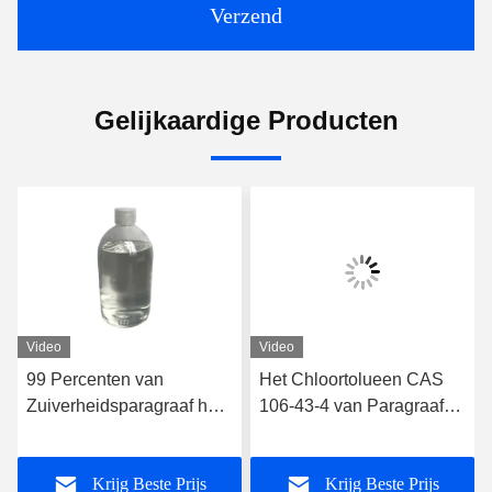
Verzend
Gelijkaardige Producten
Video
Video
99 Percenten van
Het Chloortolueen CAS
Zuiverheidsparagraaf het
106-43-4 van Paragraaf
Chloortolueencas 106-43-
van
4
verfstoftussenpersonen
Krijg Beste Prijs
Krijg Beste Prijs