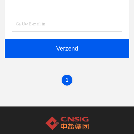
Verzend
1