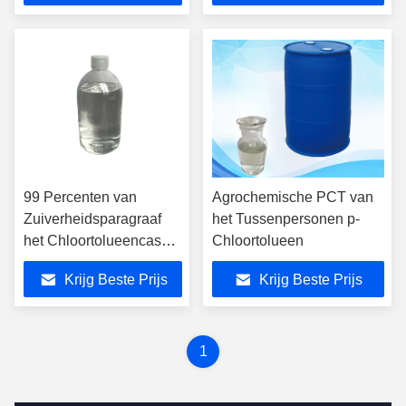
99 Percenten van
Agrochemische PCT van
Zuiverheidsparagraaf
het Tussenpersonen p-
het Chloortolueencas
Chloortolueen
106-43-4
Krijg Beste Prijs
Krijg Beste Prijs
1