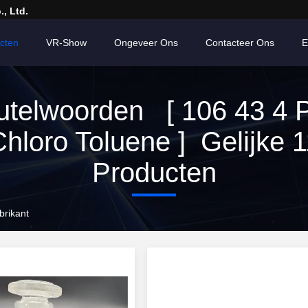
, Ltd.
cten
VR-Show
Ongeveer Ons
Contacteer Ons
E
utelwoorden [ 106 43 4 
hloro Toluene ] Gelijke 
Producten
brikant