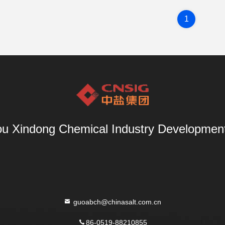
1
u Xindong Chemical Industry Development 
guoabch@chinasalt.com.cn
86-0519-88210855