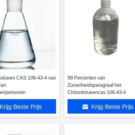
tolueen CAS 106-43-4 van
99 Percenten van
van
Zuiverheidsparagraaf het
ssenpersonen
Chloortolueencas 106-43-4
Krijg Beste Prijs
Krijg Beste Prijs