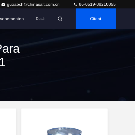
guoabch@chinasalt.com.cn
86-0519-88210855
venementen
Citaat
Dutch
Para
11