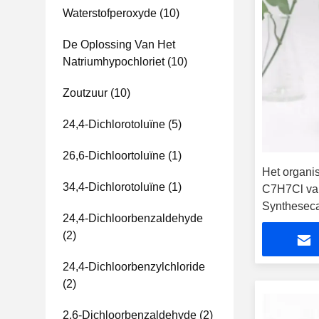
Waterstofperoxyde
(10)
De Oplossing Van Het
Natriumhypochloriet
(10)
Zoutzuur
(10)
24,4-Dichlorotoluïne
(5)
26,6-Dichloortoluïne
(1)
Het organi
34,4-Dichlorotoluïne
(1)
C7H7Cl van
Syntheseca
24,4-Dichloorbenzaldehyde
(2)
24,4-Dichloorbenzylchloride
(2)
2,6-Dichloorbenzaldehyde
(2)