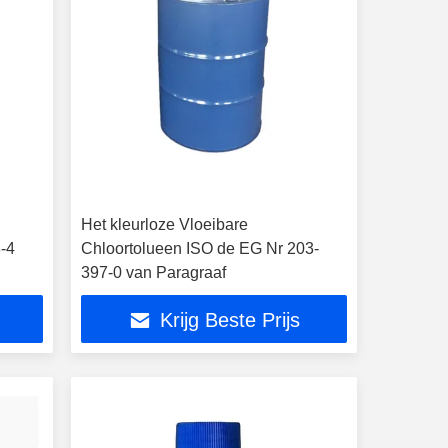
Het kleurloze Vloeibare
-4
Chloortolueen ISO de EG Nr 203-
397-0 van Paragraaf
Krijg Beste Prijs