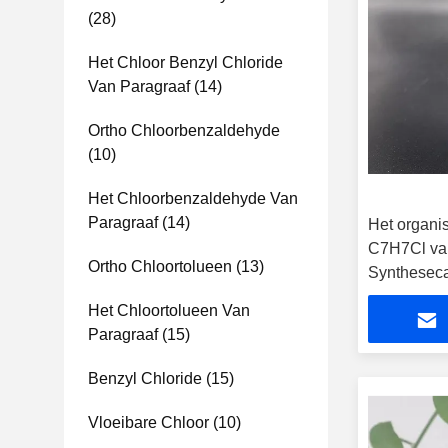
(28)
Het Chloor Benzyl Chloride
Van Paragraaf
(14)
Ortho Chloorbenzaldehyde
(10)
Het Chloorbenzaldehyde Van
Paragraaf
(14)
Het organi
C7H7Cl van
Ortho Chloortolueen
(13)
Syntheseca
Het Chloortolueen Van
Paragraaf
(15)
Benzyl Chloride
(15)
Vloeibare Chloor
(10)