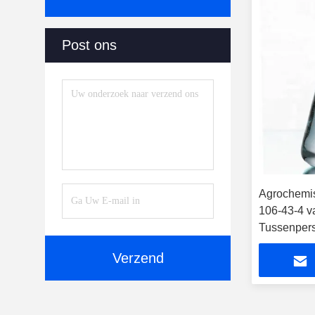
Post ons
Agrochemi
106-43-4 v
Tussenper
Verzend