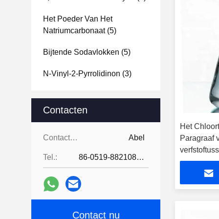
Het Poeder Van Het
Natriumcarbonaat
(5)
Bijtende Sodavlokken
(5)
N-Vinyl-2-Pyrrolidinon
(3)
Contacten
Het Chloor
Contacten:
Abel
Paragraaf 
verfstoftu
Tel.:
86-0519-88210855
Contact nu