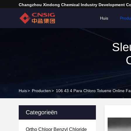
Changzhou Xindong Chemical Industry Development Co.
Huis
Produ
Sle
C
Huis
>
Producten
>
106 43 4 Para Chloro Toluene Online Fa
Categorieën
Ortho Chloor Benzyl Chloride