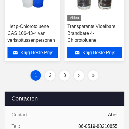
Video
Het p-Chlorotoluene
Transparante Vloeibare
CAS 106-43-4 van
Brandbare 4-
verfstoftussenpersonen
Chlorotoluene
Krijg Beste Prijs
Krijg Beste Prijs
1
2
3
Contacten
Contacten:
Abel
Tel.:
86-0519-88210855