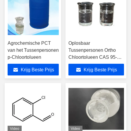
Agrochemische PCT
Oplosbaar
van het Tussenpersonen
Tussenpersonen Ortho
p-Chloortolueen
Chloortolueen CAS 95-49-
8
Krijg Beste Prijs
Krijg Beste Prijs
Video
Video