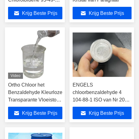
OCT
Krijg Beste Prijs
Krijg Beste Prijs
Video
Ortho Chloor het
ENGELS
Benzaldehyde Kleurloze
chloorbenzaldehyde 4
Transparante Vloeistof
104-88-1 ISO van Nr 203-
van ISO
247-4
Krijg Beste Prijs
Krijg Beste Prijs