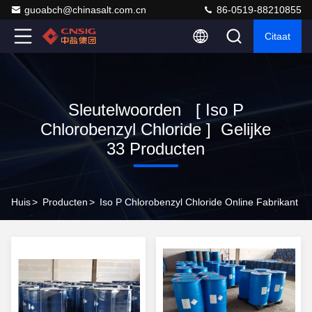
guoabch@chinasalt.com.cn
86-0519-88210855
Citaat
Sleutelwoorden [ Iso P
Chlorobenzyl Chloride ] Gelijke
33 Producten
Huis
>
Producten
>
Iso P Chlorobenzyl Chloride Online Fabrikant