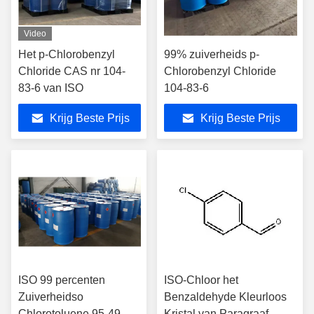
Video
Het p-Chlorobenzyl
99% zuiverheids p-
Chloride CAS nr 104-
Chlorobenzyl Chloride
83-6 van ISO
104-83-6
Krijg Beste Prijs
Krijg Beste Prijs
ISO 99 percenten
ISO-Chloor het
Zuiverheidso
Benzaldehyde Kleurloos
Chlorotoluene 95-49-8
Kristal van Paragraaf