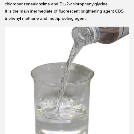
chlorobenzenealdoxime and DL-2-chlorophenylglycine
It is the main inermediate of fluorescent brightening agent CBS, 
triphenyl methane and mothproofing agent.