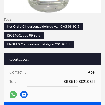
Tags:
Het Ortho Chloorbenzaldehyde van CAS 89-98-5
ISO14001 cas 89 98 5
ENGELS 2-chloorbenzaldehyde 201-956-3
Contacten
Contacten:
Abel
Tel.:
86-0519-88210855