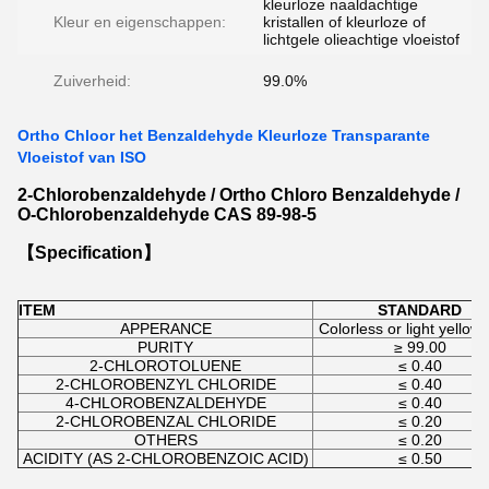
kleurloze naaldachtige
Kleur en eigenschappen:
kristallen of kleurloze of
lichtgele olieachtige vloeistof
Zuiverheid:
99.0%
Ortho Chloor het Benzaldehyde Kleurloze Transparante
Vloeistof van ISO
2-Chlorobenzaldehyde / Ortho Chloro Benzaldehyde /
O-Chlorobenzaldehyde CAS 89-98-5
【Specification】
ITEM
STANDARD
APPERANCE
Colorless or light yellow 
PURITY
≥ 99.00
2-CHLOROTOLUENE
≤ 0.40
2-CHLOROBENZYL CHLORIDE
≤ 0.40
4-CHLOROBENZALDEHYDE
≤ 0.40
2-CHLOROBENZAL CHLORIDE
≤ 0.20
OTHERS
≤ 0.20
ACIDITY (AS 2-CHLOROBENZOIC ACID)
≤ 0.50