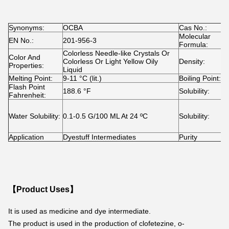
Synonyms:
OCBA
Cas No.:
8
Molecular
EN No.:
201-956-3
C
Formula:
Colorless Needle-like Crystals Or
Color And
Colorless Or Light Yellow Oily
Density:
1
Properties:
Liquid
Melting Point:
9-11 °C (lit.)
Boiling Point:
2
Flash Point
188.6 °F
Solubility:
1
Fahrenheit:
I
A
Water Solubility:
0.1-0.5 G/100 ML At 24 ºC
Solubility:
S
W
Application
Dyestuff Intermediates
Purity
9
【Product Uses】
It is used as medicine and dye intermediate.
The product is used in the production of clofetezine, o-