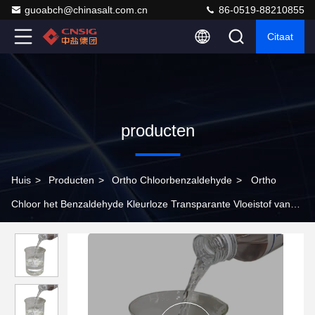
guoabch@chinasalt.com.cn
86-0519-88210855
Citaat
producten
Huis
>
Producten
>
Ortho Chloorbenzaldehyde
>
Ortho
Chloor het Benzaldehyde Kleurloze Transparante Vloeistof van
ISO