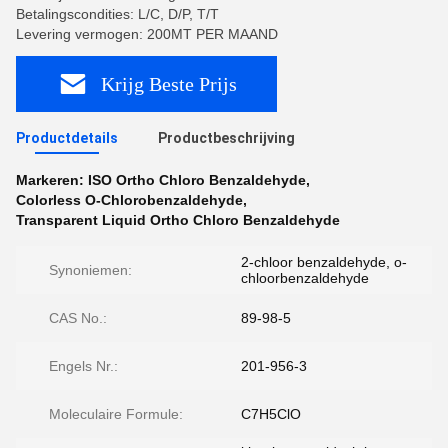
Betalingscondities: L/C, D/P, T/T
Levering vermogen: 200MT PER MAAND
Krijg Beste Prijs
Productdetails
Productbeschrijving
Markeren:
ISO Ortho Chloro Benzaldehyde
,
Colorless O-Chlorobenzaldehyde
,
Transparent Liquid Ortho Chloro Benzaldehyde
2-chloor benzaldehyde, o-
Synoniemen:
chloorbenzaldehyde
CAS No.:
89-98-5
Engels Nr.:
201-956-3
Moleculaire Formule:
C7H5ClO