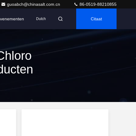
guoabch@chinasalt.com.cn
86-0519-88210855
venementen
Citaat
Dutch
Chloro
ducten