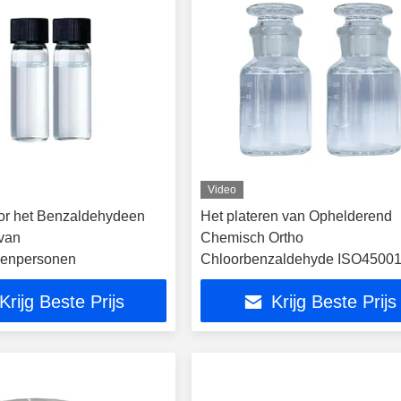
Video
or het Benzaldehydeen
Het plateren van Ophelderend
van
Chemisch Ortho
ssenpersonen
Chloorbenzaldehyde ISO4500
Krijg Beste Prijs
Krijg Beste Prijs