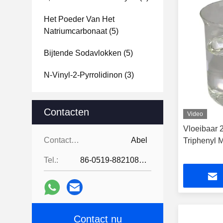
Het Poeder Van Het
Natriumcarbonaat
(5)
Bijtende Sodavlokken
(5)
N-Vinyl-2-Pyrrolidinon
(3)
Contacten
Video
Vloeibaar 
Contacten:
Abel
Triphenyl 
Tel.:
86-0519-88210855
Contact nu