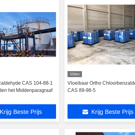
Video
zaldehyde CAS 104-88-1
Vloeibaar Ortho Chloorbenzal
iden het Middenparagraaf
CAS 89-98-5
Krijg Beste Prijs
Krijg Beste Prijs