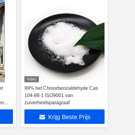
Video
et
99% het Chloorbenzaldehyde Cas
104-88-1 ISO9001 van
en
zuiverheidsparagraaf
Krijg Beste Prijs