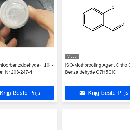
Video
loorbenzaldehyde 4 104-
ISO-Mothproofing Agent Ortho 
an Nr 203-247-4
Benzaldehyde C7H5ClO
Krijg Beste Prijs
Krijg Beste Prijs