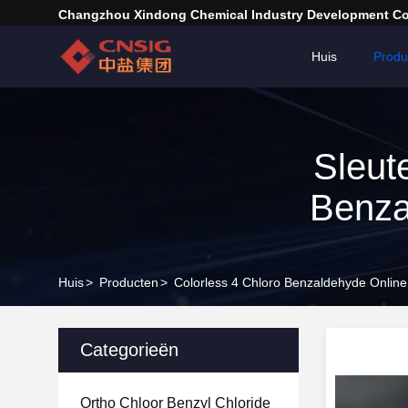
Changzhou Xindong Chemical Industry Development Co.
Huis
Produ
Sleut
Benza
Huis
>
Producten
>
Colorless 4 Chloro Benzaldehyde Online
Categorieën
Ortho Chloor Benzyl Chloride