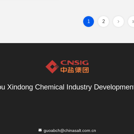
1
2
u Xindong Chemical Industry Development 
guoabch@chinasalt.com.cn