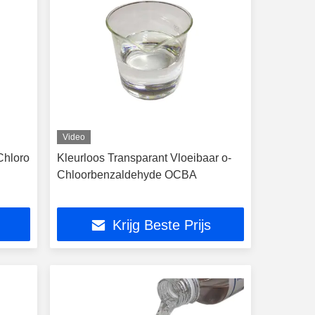
Video
Chloro
Kleurloos Transparant Vloeibaar o-
Chloorbenzaldehyde OCBA
Krijg Beste Prijs