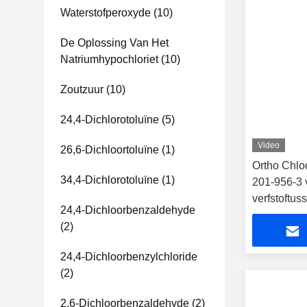
Waterstofperoxyde
(10)
De Oplossing Van Het
Natriumhypochloriet
(10)
Zoutzuur
(10)
24,4-Dichlorotoluïne
(5)
Video
26,6-Dichloortoluïne
(1)
Ortho Chlo
34,4-Dichlorotoluïne
(1)
201-956-3 
verfstoftu
24,4-Dichloorbenzaldehyde
(2)
24,4-Dichloorbenzylchloride
(2)
2,6-Dichloorbenzaldehyde
(2)