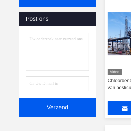
Post ons
Video
Chloorben
van pestic
Verzend