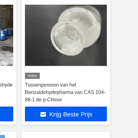
Video
dehyde
Tussenpersoon van het
Benzaldehydepharma van CAS 104-
88-1 de p-Chloor
Krijg Beste Prijs