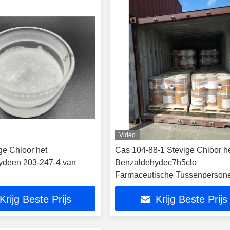
Video
ge Chloor het
Cas 104-88-1 Stevige Chloor h
ydeen 203-247-4 van
Benzaldehydec7h5clo
Farmaceutische Tussenperson
van Paragraaf
Krijg Beste Prijs
Krijg Beste Prijs