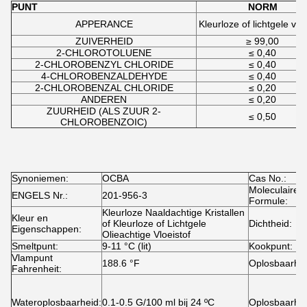
PUNT
NORM
APPERANCE
Kleurloze of lichtgele vloe
ZUIVERHEID
≥ 99,00
2-CHLOROTOLUENE
≤ 0,40
2-CHLOROBENZYL CHLORIDE
≤ 0,40
4-CHLOROBENZALDEHYDE
≤ 0,40
2-CHLOROBENZAL CHLORIDE
≤ 0,20
ANDEREN
≤ 0,20
ZUURHEID (ALS ZUUR 2-
≤ 0,50
CHLOROBENZOIC)
Synoniemen:
OCBA
Cas No.:
Moleculaire
ENGELS Nr.:
201-956-3
Formule:
Kleurloze Naaldachtige Kristallen
Kleur en
of Kleurloze of Lichtgele
Dichtheid:
Eigenschappen:
Olieachtige Vloeistof
Smeltpunt:
9-11 °C (lit)
Kookpunt:
Vlampunt
188.6 °F
Oplosbaarhei
Fahrenheit:
Wateroplosbaarheid:
0.1-0.5 G/100 ml bij 24 ºC
Oplosbaarhei