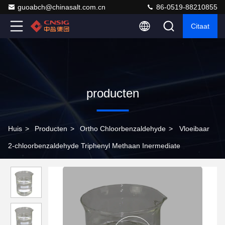
guoabch@chinasalt.com.cn
86-0519-88210855
Citaat
producten
Huis
>
Producten
>
Ortho Chloorbenzaldehyde
>
Vloeibaar
2-chloorbenzaldehyde Triphenyl Methaan Inermediate