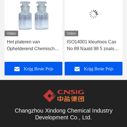
Video
Video
Het plateren van
ISO14001 kleurloos Cas
Ophelderend Chemisch
No 89 Naald 98 5 zoals
Ortho
Kristallen
Chloorbenzaldehyde
Krijg Beste Prijs
Krijg Beste Prijs
ISO45001
Changzhou Xindong Chemical Industry
Development Co., Ltd.