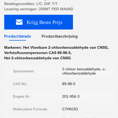
Betalingscondities: L/C, D/P, T/T
Levering vermogen: 200MT PER MAAND
Krijg Beste Prijs
Productdetails
Productbeschrijving
Markeren:
Het Vloeibare 2-chloorbenzaldehyde van CNSG
,
Verfstoftussenpersonen CAS 89-98-5
,
Het 2-chloorbenzaldehyde van CNSG
2-chloor benzaldehyde, o-
Synoniemen:
chloorbenzaldehyde
CAS No.:
89-98-5
Engels Nr.:
201-956-3
Moleculaire Formule:
C7H5ClO