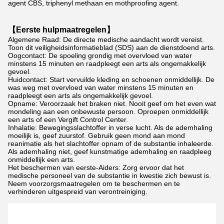
agent CBS, triphenyl methaan en mothproofing agent.
【Eerste hulpmaatregelen】
Algemene Raad: De directe medische aandacht wordt vereist.
Toon dit veiligheidsinformatieblad (SDS) aan de dienstdoend arts.
Oogcontact: De spoeling grondig met overvloed van water
minstens 15 minuten en raadpleegt een arts als ongemakkelijk
gevoel.
Huidcontact: Start vervuilde kleding en schoenen onmiddellijk. De
was weg met overvloed van water minstens 15 minuten en
raadpleegt een arts als ongemakkelijk gevoel.
Opname: Veroorzaak het braken niet. Nooit geef om het even wat
mondeling aan een onbewuste persoon. Oproepen onmiddellijk
een arts of een Vergift Control Center.
Inhalatie: Bewegingsslachtoffer in verse lucht. Als de ademhaling
moeilijk is, geef zuurstof. Gebruik geen mond aan mond
reanimatie als het slachtoffer opnam of de substantie inhaleerde.
Als ademhaling niet, geef kunstmatige ademhaling en raadpleeg
onmiddellijk een arts.
Het beschermen van eerste-Aiders: Zorg ervoor dat het
medische personeel van de substantie in kwestie zich bewust is.
Neem voorzorgsmaatregelen om te beschermen en te
verhinderen uitgespreid van verontreiniging.