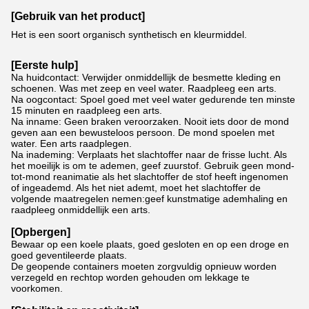
[Gebruik van het product]
Het is een soort organisch synthetisch en kleurmiddel.
[
Eerste hulp
]
Na huidcontact: Verwijder onmiddellijk de besmette kleding en
schoenen. Was met zeep en veel water. Raadpleeg een arts.
Na oogcontact: Spoel goed met veel water gedurende ten minste
15 minuten en raadpleeg een arts.
Na inname: Geen braken veroorzaken. Nooit iets door de mond
geven aan een bewusteloos persoon. De mond spoelen met
water. Een arts raadplegen.
Na inademing: Verplaats het slachtoffer naar de frisse lucht. Als
het moeilijk is om te ademen, geef zuurstof. Gebruik geen mond-
tot-mond reanimatie als het slachtoffer de stof heeft ingenomen
of ingeademd. Als het niet ademt, moet het slachtoffer de
volgende maatregelen nemen:geef kunstmatige ademhaling en
raadpleeg onmiddellijk een arts.
[Opbergen]
Bewaar op een koele plaats, goed gesloten en op een droge en
goed geventileerde plaats.
De geopende containers moeten zorgvuldig opnieuw worden
verzegeld en rechtop worden gehouden om lekkage te
voorkomen.