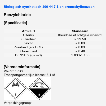
Biologisch synthetisch 100 44 7 1-chloromethylbenzeen
Benzylchloride
[Specificatie]
Artikel 1
Standaard
Uiterlijk
Kleurloze of lichtgele vloeistof
Zuiverheid
≥ 99.50
Vocht
≤ 0.03
Zuurheid (als HCL)
≤ 0.03
Onreinheid
≤ 0.40
DENSITY (g/cm3)
1.099-1.105
[
Vervoersinformatie
]
VN-nr.: 1738
Transportgevaarlijke klasse: 6.1+8
Verpakkingsgroep: II