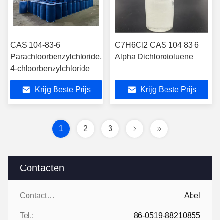
CAS 104-83-6
C7H6Cl2 CAS 104 83 6
Parachloorbenzylchloride,
Alpha Dichlorotoluene
4-chloorbenzylchloride
Krijg Beste Prijs
Krijg Beste Prijs
1
2
3
Contacten
Contacten:
Abel
Tel.:
86-0519-88210855