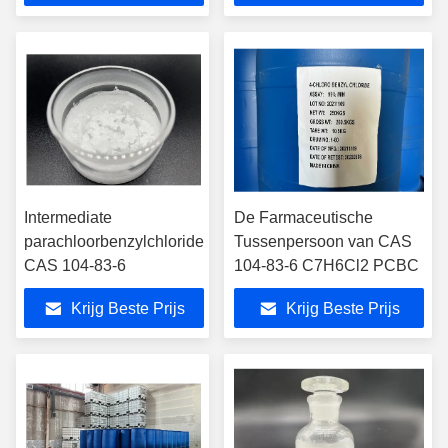
Intermediate
De Farmaceutische
parachloorbenzylchloride
Tussenpersoon van CAS
CAS 104-83-6
104-83-6 C7H6Cl2 PCBC
Krijg Beste Prijs
Krijg Beste Prijs