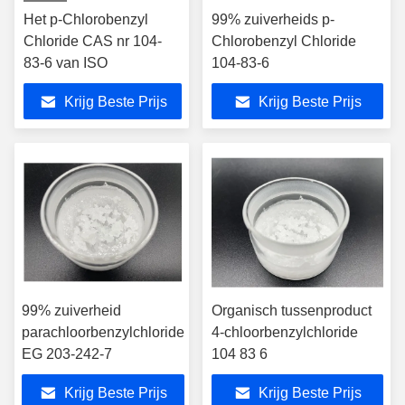
Het p-Chlorobenzyl
99% zuiverheids p-
Chloride CAS nr 104-
Chlorobenzyl Chloride
83-6 van ISO
104-83-6
Krijg Beste Prijs
Krijg Beste Prijs
99% zuiverheid
Organisch tussenproduct
parachloorbenzylchloride
4-chloorbenzylchloride
EG 203-242-7
104 83 6
Krijg Beste Prijs
Krijg Beste Prijs