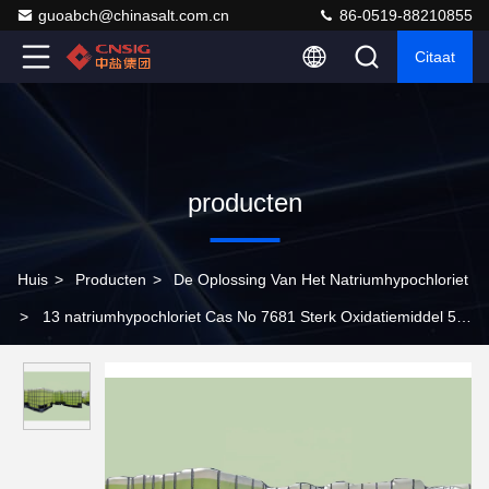
guoabch@chinasalt.com.cn
86-0519-88210855
Citaat
producten
Huis
>
Producten
>
De Oplossing Van Het Natriumhypochloriet
>
13 natriumhypochloriet Cas No 7681 Sterk Oxidatiemiddel 52
9