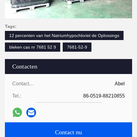
Tags:
12 percenten van het Natriumhypochloriet de Oplossings
bleken cas nr 7681 52 9
7681-52-9
Contacten
Contacten:
Abel
Tel.:
86-0519-88210855
Contact nu