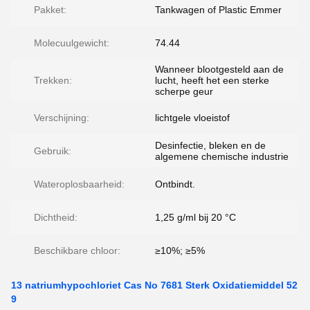
Pakket:
Tankwagen of Plastic Emmer
Molecuulgewicht:
74.44
Wanneer blootgesteld aan de
Trekken:
lucht, heeft het een sterke
scherpe geur
Verschijning:
lichtgele vloeistof
Desinfectie, bleken en de
Gebruik:
algemene chemische industrie
Wateroplosbaarheid:
Ontbindt.
Dichtheid:
1,25 g/ml bij 20 °C
Beschikbare chloor:
≥10%; ≥5%
13 natriumhypochloriet Cas No 7681 Sterk Oxidatiemiddel 52
9