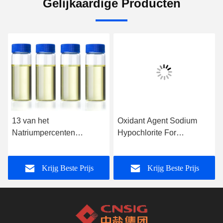
Gelijkaardige Producten
13 van het
Oxidant Agent Sodium
Natriumpercenten
Hypochlorite For
Hypochloriet 7681 52 9
Sanitization
van de Voedselrang
Krijg Beste Prijs
Krijg Beste Prijs