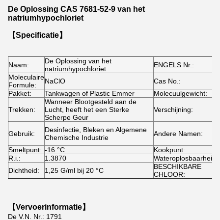
De Oplossing CAS 7681-52-9 van het
natriumhypochloriet
【Specificatie】
De Oplossing van het
Naam:
ENGELS Nr.:
natriumhypochloriet
Moleculaire
NaClO
Cas No.:
Formule:
Pakket:
Tankwagen of Plastic Emmer
Molecuulgewicht:
Wanneer Blootgesteld aan de
Trekken:
Lucht, heeft het een Sterke
Verschijning:
Scherpe Geur
Desinfectie, Bleken en Algemene
Gebruik:
Andere Namen:
Chemische Industrie
Smeltpunt:
-16 °C
Kookpunt:
R.i.:
1.3870
Wateroplosbaarheid:
BESCHIKBARE
Dichtheid:
1,25 G/ml bij 20 °C
CHLOOR:
【Vervoerinformatie】
De V.N. Nr.: 1791