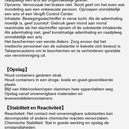
raadpleegt een arts als ongemakkelijk gevoel.
Opname: Veroorzaak het braken niet. Nooit geef om het even wat
mondeling aan een onbewuste persoon. Oproepen onmiddellijk
een arts of een Vergift Control Center.
Inhalatie: Bewegingsslachtoffer in verse lucht. Als de ademhaling
moeilijk is, geef zuurstof. Gebruik geen mond aan mond
reanimatie als het slachtoffer opnam of de substantie inhaleerde.
Als ademhaling niet, geef kunstmatige ademhaling en raadpleeg
onmiddellijk een arts.
Het beschermen van eerste-Aiders: Zorg ervoor dat het
medische personeel van de substantie in kwestie zich bewust is.
Takeprecautions om te beschermen en te verhinderen spreidde
van verontreiniging uit.
【Opslag】
Houd containers gesloten strak.
Houd containers in een droge, koele en goed-geventileerde
plaats.
Blijf van hitte/vonken/open vlammen hete oppervlakten weg.
Opslag vanaf onverenigbare materialen en
levensmiddelencontainers.
【Stabiliteit en Reactiviteit】
Reactiviteit: Het contact met onverenigbare substanties kan
decompositie of andere chemische reacties veroorzaken.
Chemische Stabiliteit: Stal in goede werking en opslag de
omstandigheden.