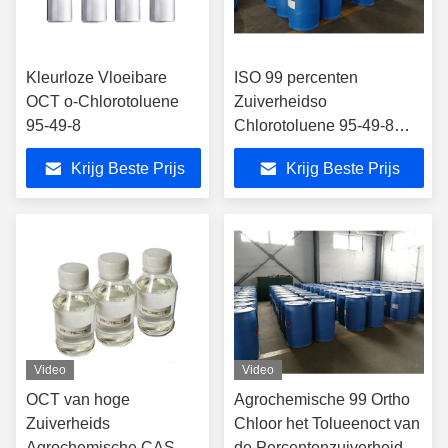
Kleurloze Vloeibare
ISO 99 percenten
OCT o-Chlorotoluene
Zuiverheidso
95-49-8
Chlorotoluene 95-49-8
OCT
Krijg Beste Prijs
Krijg Beste Prijs
Video
Video
OCT van hoge
Agrochemische 99 Ortho
Zuiverheids
Chloor het Tolueenoct van
Agrochemische CAS
de Percentenzuiverheid