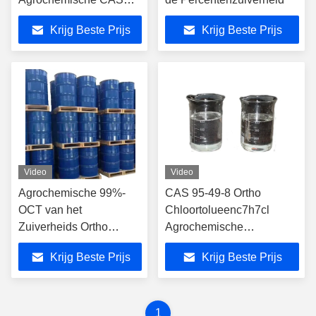
95-49-8 o-Chlorotoluene
Krijg Beste Prijs
Krijg Beste Prijs
Video
Video
Agrochemische 99%-
CAS 95-49-8 Ortho
OCT van het
Chloortolueenc7h7cl
Zuiverheids Ortho
Agrochemische
Chloortolueen voor
Tussenpersonen
Krijg Beste Prijs
Krijg Beste Prijs
Organische Synthese
1