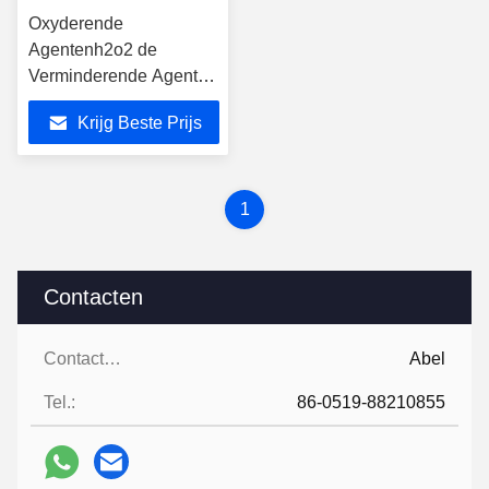
Oxyderende
Agentenh2o2 de
Verminderende Agent
van Cas No 7722-84-1
Krijg Beste Prijs
1
Contacten
Contacten:
Abel
Tel.:
86-0519-88210855