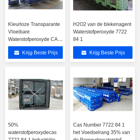
Kleurloze Transparante
H2O2 van de blekenagent
Vloeibare
Waterstofperoxyde 7722
Waterstofperoxyde CAS
84 1
7722-84-1
Krijg Beste Prijs
Krijg Beste Prijs
50%
Cas Number 7722 84 1
waterstofperoxydecas
het Voedselrang 35% van
7722-84-1 Industriële
de Peroxydewaterstof