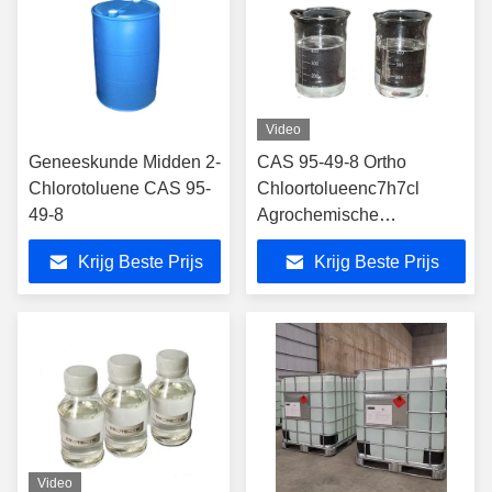
Video
Geneeskunde Midden 2-
CAS 95-49-8 Ortho
Chlorotoluene CAS 95-
Chloortolueenc7h7cl
49-8
Agrochemische
Tussenpersonen
Krijg Beste Prijs
Krijg Beste Prijs
Video