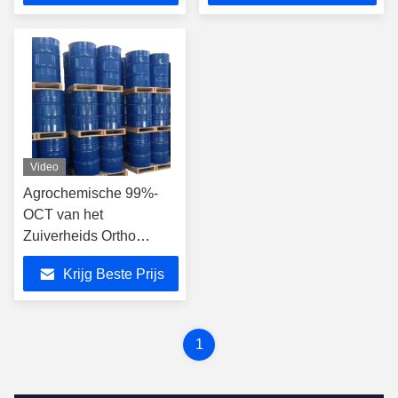
Video
Agrochemische 99%-
OCT van het
Zuiverheids Ortho
Chloortolueen voor
Krijg Beste Prijs
Organische Synthese
1