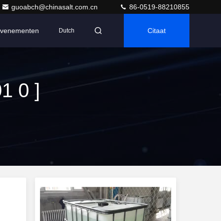
guoabch@chinasalt.com.cn
86-0519-88210855
venementen
Citaat
Dutch
1 0 ]