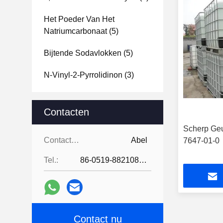
Het Poeder Van Het
Natriumcarbonaat
(5)
Bijtende Sodavlokken
(5)
N-Vinyl-2-Pyrrolidinon
(3)
Contacten
Scherp Ge
Contacten:
Abel
7647-01-0
Tel.:
86-0519-88210855
Contact nu