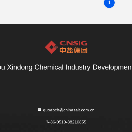
1
u Xindong Chemical Industry Development 
guoabch@chinasalt.com.cn
86-0519-88210855