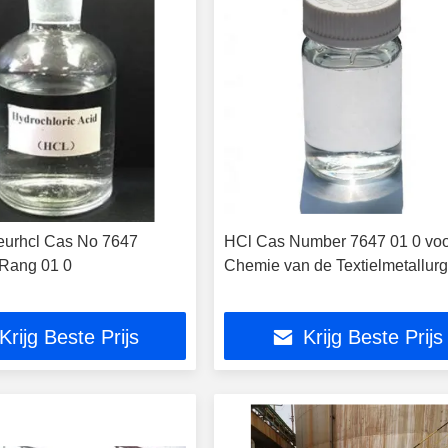
eurhcl Cas No 7647
HCl Cas Number 7647 01 0 voo
 Rang 01 0
Chemie van de Textielmetallurg
Krijg Beste Prijs
Krijg Beste Prijs