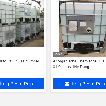
Video
urzoutzuur Cas Number
Anorganische Chemische HCl 
01-0 Industriële Rang
Krijg Beste Prijs
Krijg Beste Prijs