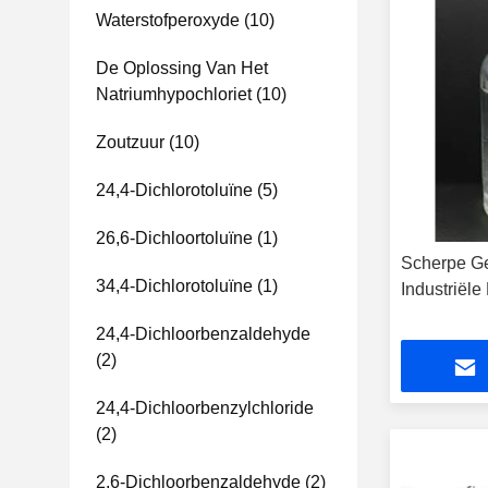
Waterstofperoxyde
(10)
De Oplossing Van Het
Natriumhypochloriet
(10)
Zoutzuur
(10)
24,4-Dichlorotoluïne
(5)
26,6-Dichloortoluïne
(1)
Scherpe G
34,4-Dichlorotoluïne
(1)
Industriële
24,4-Dichloorbenzaldehyde
(2)
24,4-Dichloorbenzylchloride
(2)
2,6-Dichloorbenzaldehyde
(2)