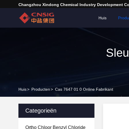
Changzhou Xindong Chemical Industry Development Co.
Huis
Produ
Sleu
Huis
>
Producten
>
Cas 7647 01 0 Online Fabrikant
Categorieën
Ortho Chloor Benzyl Chloride