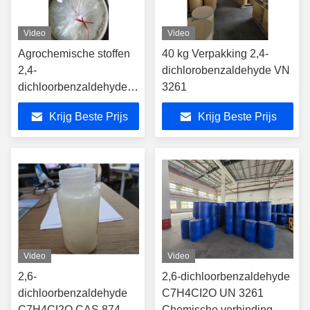
Video
Video
Agrochemische stoffen
40 kg Verpakking 2,4-
2,4-
dichlorobenzaldehyde VN
dichloorbenzaldehyde
3261
CAS-nummer 874-42-0
Krijg Beste Prijs
Krijg Beste Prijs
Video
Video
2,6-
2,6-dichloorbenzaldehyde
dichloorbenzaldehyde
C7H4CI2O UN 3261
C7H4CI2O CAS 874-
Chemische verbinding