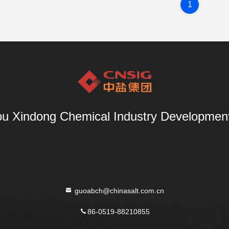
1
u Xindong Chemical Industry Development 
guoabch@chinasalt.com.cn
86-0519-88210855