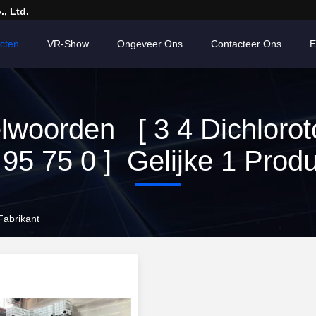
, Ltd.
cten
VR-Show
Ongeveer Ons
Contacteer Ons
E
elwoorden [ 3 4 Dichlorot
95 75 0 ] Gelijke 1 Prod
Fabrikant