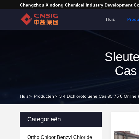
Changzhou Xindong Chemical Industry Development Co.
Huis
Produ
Sleut
Cas 
Huis
>
Producten
>
3 4 Dichlorotoluene Cas 95 75 0 Online 
Categorieën
Ortho Chloor Benzyl Chloride