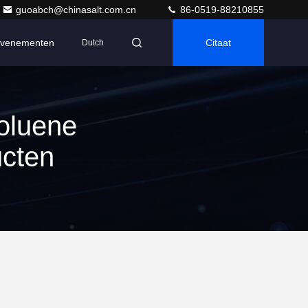
guoabch@chinasalt.com.cn
86-0519-88210855
venementen
Citaat
Dutch
oluene
ucten